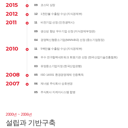
2015
09
코스닥 상장
2012
12
1천만불 수출탑 수상 (지식경제부)
2011
11
비전기업 선정 (인천광역시)
09
생산성 향상 우수기업 선정 (지식경제부장관)
04
경영혁신형중소기업(MAIN-BIZ) 선정 (중소기업청장)
2010
11
5백만불 수출탑 수상 (지식경제부)
06
우수 연구협력네트워크 회원기관 선정 (한국산업기술진흥협회)
03
유망중소기업지정 (한국산업은행)
2008
05
ISO 14001 환경경영체제 인증획득
2007
06
제너셈 주식회사 상호변경
05
주식회사 지케이시스템 합병
2000년 ~ 2006년
설립과 기반구축