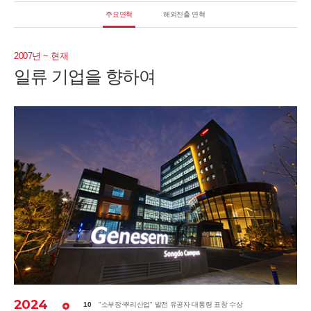
주요연혁
해외진출 연혁
2007년 ~ 현재
일류 기업을 향하여
2024
10
"소부장·뿌리산업" 발전 유공자 대통령 표창 수상