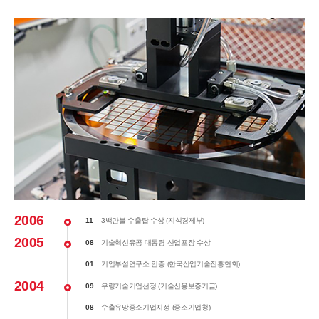
2006
11
3백만불 수출탑 수상 (지식경제부)
2005
08
기술혁신유공 대통령 산업포장 수상
01
기업부설연구소 인증 (한국산업기술진흥협회)
2004
09
우량기술기업선정 (기술신용보증기금)
08
수출유망중소기업지정 (중소기업청)