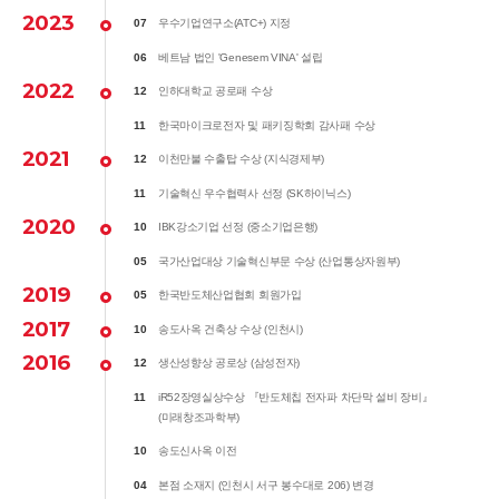
2023
07
우수기업연구소(ATC+) 지정
06
베트남 법인 'Genesem VINA' 설립
2022
12
인하대학교 공로패 수상
11
한국마이크로전자 및 패키징학회 감사패 수상
2021
12
이천만불 수출탑 수상 (지식경제부)
11
기술혁신 우수협력사 선정 (SK하이닉스)
2020
10
IBK강소기업 선정 (중소기업은행)
05
국가산업대상 기술혁신부문 수상 (산업통상자원부)
2019
05
한국반도체산업협회 회원가입
2017
10
송도사옥 건축상 수상 (인천시)
2016
12
생산성향상 공로상 (삼성전자)
11
iR52장영실상수상 『반도체칩 전자파 차단막 설비 장비』
(미래창조과학부)
10
송도신사옥 이전
04
본점 소재지 (인천시 서구 봉수대로 206) 변경